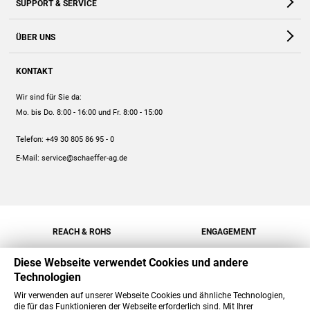
SUPPORT & SERVICE
Webshop
Kontakt
ÜBER UNS
FAQ
Unternehmen
Online-Hilfe
KONTAKT
Historie
Anleitungen
Wir sind für Sie da:
Engagement
Preise
Mo. bis Do. 8:00 - 16:00
und Fr. 8:00 - 15:00
Jobs
Mengenrabatt
Telefon:
+49 30 805 86 95 - 0
Versand
E-Mail:
service@schaeffer-ag.de
REACH & ROHS
ENGAGEMENT
Diese Webseite verwendet Cookies und andere
Technologien
Wir verwenden auf unserer Webseite Cookies und ähnliche Technologien,
die für das Funktionieren der Webseite erforderlich sind. Mit Ihrer