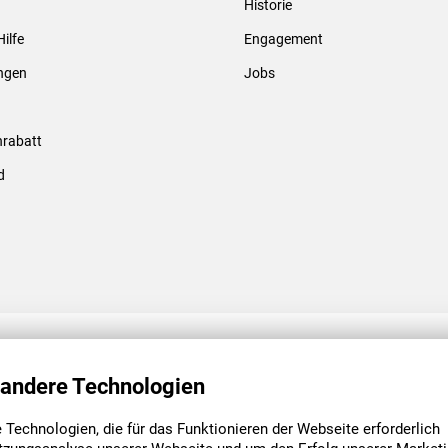
Historie
Gewindebolzen & -hülsen
Hilfe
Engagement
ungen
Jobs
rabatt
d
ENGAGEMENT
UNSERE NIEDE
 andere Technologien
Technologien, die für das Funktionieren der Webseite erforderlich