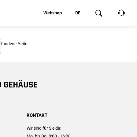
t, was Sie
Webshop
DE
te
Produktgalerie
EN
e
FR
chsen
D GEHÄUSE
KONTAKT
Wir sind für Sie da:
Mo. bis Do. 8:00 - 16:00