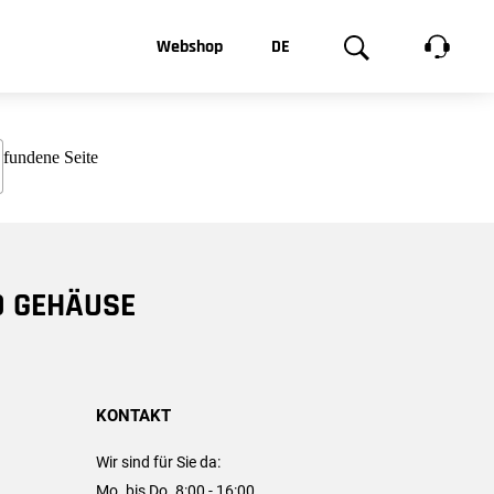
t, was Sie
Webshop
DE
te
Produktgalerie
EN
e
FR
chsen
D GEHÄUSE
KONTAKT
Wir sind für Sie da:
Mo. bis Do. 8:00 - 16:00