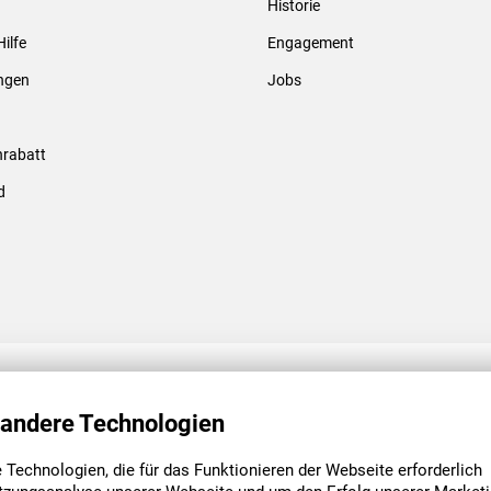
Historie
Gewindebolzen & -hülsen
Hilfe
Engagement
ungen
Jobs
rabatt
d
ENGAGEMENT
UNSERE NIEDE
 andere Technologien
Technologien, die für das Funktionieren der Webseite erforderlich