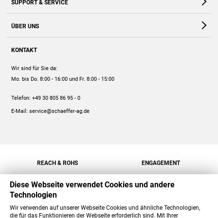
SUPPORT & SERVICE
Webshop
Kontakt
ÜBER UNS
FAQ
Unternehmen
Online-Hilfe
KONTAKT
Historie
Anleitungen
Wir sind für Sie da:
Engagement
Preise
Mo. bis Do. 8:00 - 16:00
und Fr. 8:00 - 15:00
Jobs
Mengenrabatt
Telefon:
+49 30 805 86 95 - 0
Versand
E-Mail:
service@schaeffer-ag.de
REACH & ROHS
ENGAGEMENT
Diese Webseite verwendet Cookies und andere
Technologien
Wir verwenden auf unserer Webseite Cookies und ähnliche Technologien,
die für das Funktionieren der Webseite erforderlich sind. Mit Ihrer