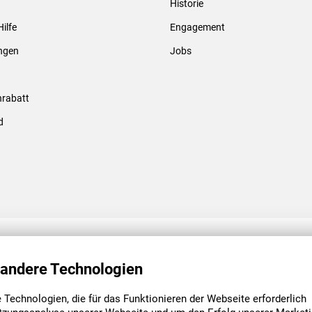
Historie
Gewindebolzen & -hülsen
Hilfe
Engagement
ungen
Jobs
rabatt
d
ENGAGEMENT
UNSERE NIEDE
 andere Technologien
Technologien, die für das Funktionieren der Webseite erforderlich