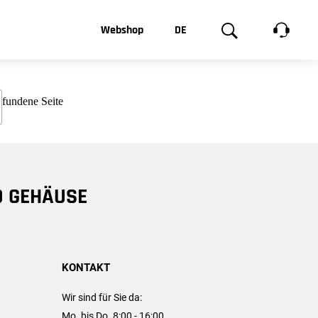
t, was Sie
Webshop
DE
te
Produktgalerie
EN
e
FR
chsen
D GEHÄUSE
KONTAKT
Wir sind für Sie da:
Mo. bis Do. 8:00 - 16:00