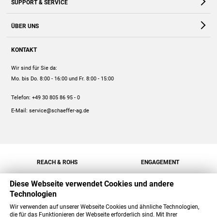
SUPPORT & SERVICE
Webshop
Kontakt
ÜBER UNS
FAQ
Unternehmen
Online-Hilfe
KONTAKT
Historie
Anleitungen
Wir sind für Sie da:
Engagement
Preise
Mo. bis Do. 8:00 - 16:00
und Fr. 8:00 - 15:00
Jobs
Mengenrabatt
Telefon:
+49 30 805 86 95 - 0
Versand
E-Mail:
service@schaeffer-ag.de
REACH & ROHS
ENGAGEMENT
Diese Webseite verwendet Cookies und andere
Technologien
Wir verwenden auf unserer Webseite Cookies und ähnliche Technologien,
die für das Funktionieren der Webseite erforderlich sind. Mit Ihrer