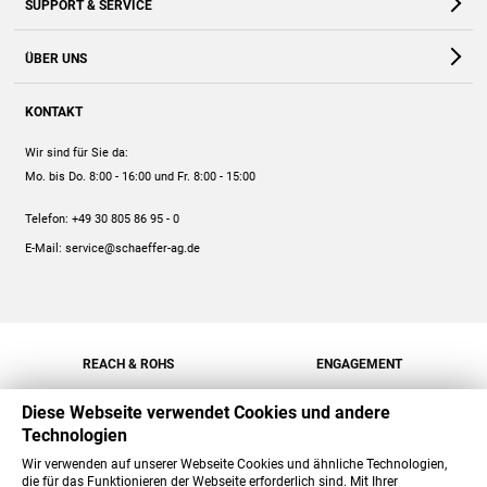
SUPPORT & SERVICE
Webshop
Kontakt
ÜBER UNS
FAQ
Unternehmen
Online-Hilfe
KONTAKT
Historie
Anleitungen
Wir sind für Sie da:
Engagement
Preise
Mo. bis Do. 8:00 - 16:00
und Fr. 8:00 - 15:00
Jobs
Mengenrabatt
Telefon:
+49 30 805 86 95 - 0
Versand
E-Mail:
service@schaeffer-ag.de
REACH & ROHS
ENGAGEMENT
Diese Webseite verwendet Cookies und andere
Technologien
Wir verwenden auf unserer Webseite Cookies und ähnliche Technologien,
die für das Funktionieren der Webseite erforderlich sind. Mit Ihrer