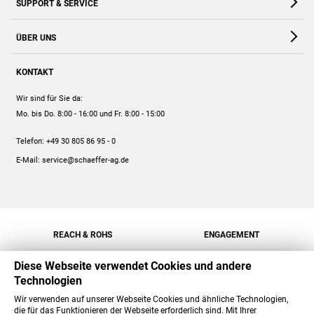
SUPPORT & SERVICE
Webshop
Kontakt
ÜBER UNS
FAQ
Unternehmen
Online-Hilfe
KONTAKT
Historie
Anleitungen
Wir sind für Sie da:
Engagement
Preise
Mo. bis Do. 8:00 - 16:00
und Fr. 8:00 - 15:00
Jobs
Mengenrabatt
Telefon:
+49 30 805 86 95 - 0
Versand
E-Mail:
service@schaeffer-ag.de
REACH & ROHS
ENGAGEMENT
Diese Webseite verwendet Cookies und andere
Technologien
Wir verwenden auf unserer Webseite Cookies und ähnliche Technologien,
die für das Funktionieren der Webseite erforderlich sind. Mit Ihrer