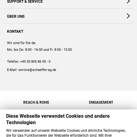
SUPPORT & SERVICE
Webshop
Kontakt
ÜBER UNS
FAQ
Unternehmen
Online-Hilfe
KONTAKT
Historie
Anleitungen
Wir sind für Sie da:
Engagement
Preise
Mo. bis Do. 8:00 - 16:00
und Fr. 8:00 - 15:00
Jobs
Mengenrabatt
Telefon:
+49 30 805 86 95 - 0
Versand
E-Mail:
service@schaeffer-ag.de
REACH & ROHS
ENGAGEMENT
Diese Webseite verwendet Cookies und andere
Technologien
Wir verwenden auf unserer Webseite Cookies und ähnliche Technologien,
die für das Funktionieren der Webseite erforderlich sind. Mit Ihrer