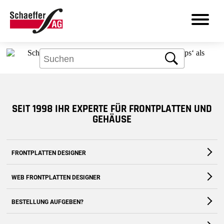
Aber kein Problem: Über das Suchfeld
finden Sie bestimmt, was Sie brauchen.
Suche
DE
SEIT 1998 IHR EXPERTE FÜR FRONTPLATTEN UND
Produkte
GEHÄUSE
Leistungen
FRONTPLATTEN DESIGNER
Branchen
Die kostenfreie Software für Fronten und Gehäuse nach Maß
WEB FRONTPLATTEN DESIGNER
Frontplatten Designer
Zum Download
Zur Webanwendung
BESTELLUNG AUFGEBEN?
Support
Zum Shop