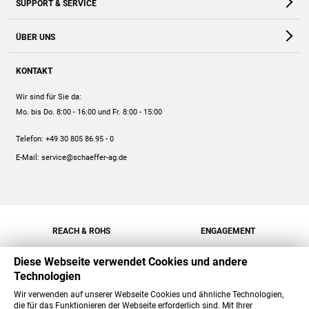
SUPPORT & SERVICE
Webshop
Kontakt
ÜBER UNS
FAQ
Unternehmen
Online-Hilfe
KONTAKT
Historie
Anleitungen
Wir sind für Sie da:
Engagement
Preise
Mo. bis Do. 8:00 - 16:00
und Fr. 8:00 - 15:00
Jobs
Mengenrabatt
Telefon:
+49 30 805 86 95 - 0
Versand
E-Mail:
service@schaeffer-ag.de
REACH & ROHS
ENGAGEMENT
Diese Webseite verwendet Cookies und andere
Technologien
Wir verwenden auf unserer Webseite Cookies und ähnliche Technologien,
die für das Funktionieren der Webseite erforderlich sind. Mit Ihrer