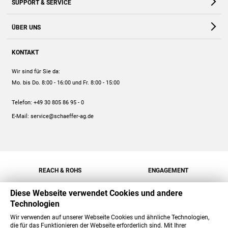
SUPPORT & SERVICE
Webshop
Kontakt
ÜBER UNS
FAQ
Unternehmen
Online-Hilfe
KONTAKT
Historie
Anleitungen
Wir sind für Sie da:
Engagement
Preise
Mo. bis Do. 8:00 - 16:00
und Fr. 8:00 - 15:00
Jobs
Mengenrabatt
Telefon:
+49 30 805 86 95 - 0
Versand
E-Mail:
service@schaeffer-ag.de
REACH & ROHS
ENGAGEMENT
Diese Webseite verwendet Cookies und andere
Technologien
Wir verwenden auf unserer Webseite Cookies und ähnliche Technologien,
die für das Funktionieren der Webseite erforderlich sind. Mit Ihrer