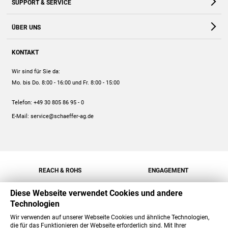
SUPPORT & SERVICE
Webshop
Kontakt
ÜBER UNS
FAQ
Unternehmen
Online-Hilfe
KONTAKT
Historie
Anleitungen
Wir sind für Sie da:
Engagement
Preise
Mo. bis Do. 8:00 - 16:00
und Fr. 8:00 - 15:00
Jobs
Mengenrabatt
Telefon:
+49 30 805 86 95 - 0
Versand
E-Mail:
service@schaeffer-ag.de
REACH & ROHS
ENGAGEMENT
Diese Webseite verwendet Cookies und andere
Technologien
Wir verwenden auf unserer Webseite Cookies und ähnliche Technologien,
die für das Funktionieren der Webseite erforderlich sind. Mit Ihrer