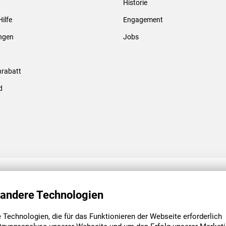
Historie
Gewindebolzen & -hülsen
Hilfe
Engagement
ungen
Jobs
rabatt
d
ENGAGEMENT
UNSERE NIEDE
 andere Technologien
Technologien, die für das Funktionieren der Webseite erforderlich