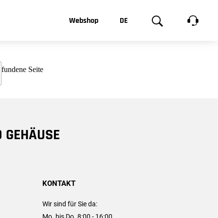
t, was Sie
Webshop
DE
te
Produktgalerie
EN
e
FR
chsen
D GEHÄUSE
KONTAKT
Wir sind für Sie da:
Mo. bis Do. 8:00 - 16:00