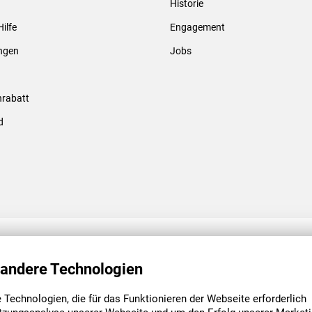
Historie
Gewindebolzen & -hülsen
Hilfe
Engagement
ungen
Jobs
rabatt
d
ENGAGEMENT
UNSERE NIEDE
 andere Technologien
Technologien, die für das Funktionieren der Webseite erforderlich