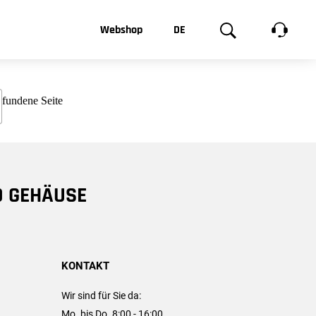
t, was Sie
Webshop
DE
te
Produktgalerie
EN
e
FR
chsen
D GEHÄUSE
KONTAKT
Wir sind für Sie da:
Mo. bis Do. 8:00 - 16:00