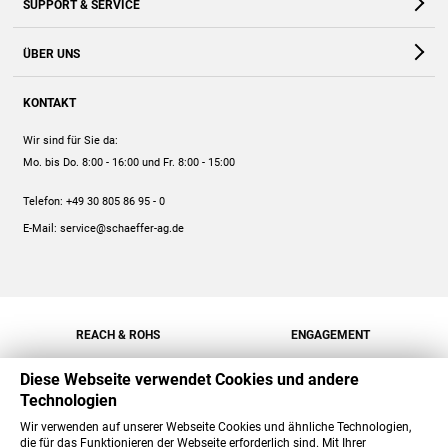
SUPPORT & SERVICE
Webshop
Kontakt
ÜBER UNS
FAQ
Unternehmen
Online-Hilfe
KONTAKT
Historie
Anleitungen
Wir sind für Sie da:
Engagement
Preise
Mo. bis Do. 8:00 - 16:00
und Fr. 8:00 - 15:00
Jobs
Mengenrabatt
Telefon:
+49 30 805 86 95 - 0
Versand
E-Mail:
service@schaeffer-ag.de
REACH & ROHS
ENGAGEMENT
Diese Webseite verwendet Cookies und andere
Technologien
Wir verwenden auf unserer Webseite Cookies und ähnliche Technologien,
die für das Funktionieren der Webseite erforderlich sind. Mit Ihrer