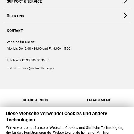
SUPPORT & SERVICE
Webshop
Kontakt
ÜBER UNS
FAQ
Unternehmen
Online-Hilfe
KONTAKT
Historie
Anleitungen
Wir sind für Sie da:
Engagement
Preise
Mo. bis Do. 8:00 - 16:00
und Fr. 8:00 - 15:00
Jobs
Mengenrabatt
Telefon:
+49 30 805 86 95 - 0
Versand
E-Mail:
service@schaeffer-ag.de
REACH & ROHS
ENGAGEMENT
Diese Webseite verwendet Cookies und andere
Technologien
Wir verwenden auf unserer Webseite Cookies und ähnliche Technologien,
die für das Funktionieren der Webseite erforderlich sind. Mit Ihrer