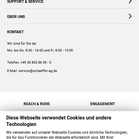
SUPPORT & SERVICE
Webshop
Kontakt
ÜBER UNS
FAQ
Unternehmen
Online-Hilfe
KONTAKT
Historie
Anleitungen
Wir sind für Sie da:
Engagement
Preise
Mo. bis Do. 8:00 - 16:00
und Fr. 8:00 - 15:00
Jobs
Mengenrabatt
Telefon:
+49 30 805 86 95 - 0
Versand
E-Mail:
service@schaeffer-ag.de
REACH & ROHS
ENGAGEMENT
Diese Webseite verwendet Cookies und andere
Technologien
Wir verwenden auf unserer Webseite Cookies und ähnliche Technologien,
die für das Funktionieren der Webseite erforderlich sind. Mit Ihrer