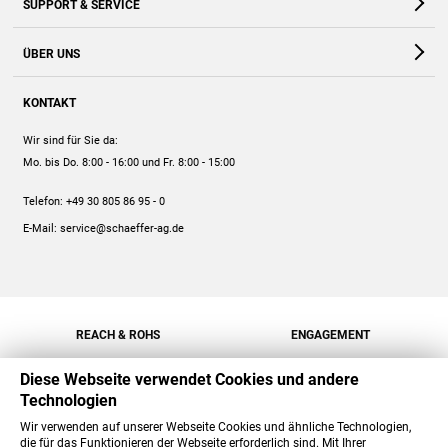
SUPPORT & SERVICE
Webshop
Kontakt
ÜBER UNS
FAQ
Unternehmen
Online-Hilfe
KONTAKT
Historie
Anleitungen
Wir sind für Sie da:
Engagement
Preise
Mo. bis Do. 8:00 - 16:00
und Fr. 8:00 - 15:00
Jobs
Mengenrabatt
Telefon:
+49 30 805 86 95 - 0
Versand
E-Mail:
service@schaeffer-ag.de
REACH & ROHS
ENGAGEMENT
Diese Webseite verwendet Cookies und andere
Technologien
Wir verwenden auf unserer Webseite Cookies und ähnliche Technologien,
die für das Funktionieren der Webseite erforderlich sind. Mit Ihrer