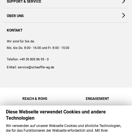
SUPPORT & SERVICE
Webshop
Kontakt
ÜBER UNS
FAQ
Unternehmen
Online-Hilfe
KONTAKT
Historie
Anleitungen
Wir sind für Sie da:
Engagement
Preise
Mo. bis Do. 8:00 - 16:00
und Fr. 8:00 - 15:00
Jobs
Mengenrabatt
Telefon:
+49 30 805 86 95 - 0
Versand
E-Mail:
service@schaeffer-ag.de
REACH & ROHS
ENGAGEMENT
Diese Webseite verwendet Cookies und andere
Technologien
Wir verwenden auf unserer Webseite Cookies und ähnliche Technologien,
die für das Funktionieren der Webseite erforderlich sind. Mit Ihrer