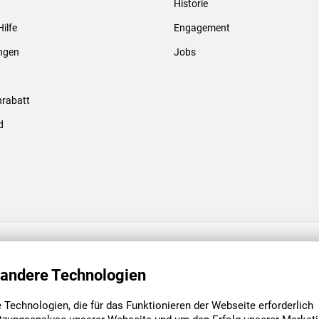
Historie
Gewindebolzen & -hülsen
Hilfe
Engagement
ungen
Jobs
rabatt
d
ENGAGEMENT
UNSERE NIEDE
 andere Technologien
Technologien, die für das Funktionieren der Webseite erforderlich