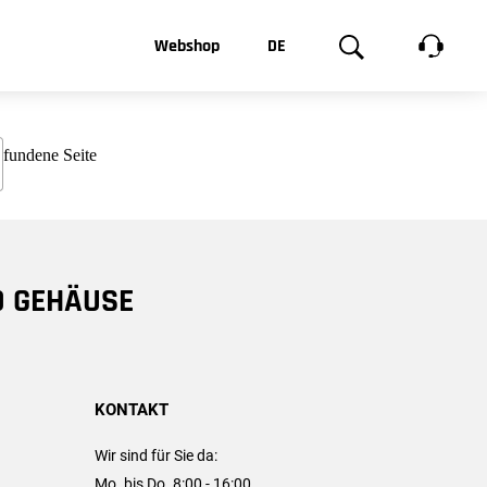
t, was Sie
Webshop
DE
te
Produktgalerie
EN
e
FR
chsen
D GEHÄUSE
KONTAKT
Wir sind für Sie da:
Mo. bis Do. 8:00 - 16:00