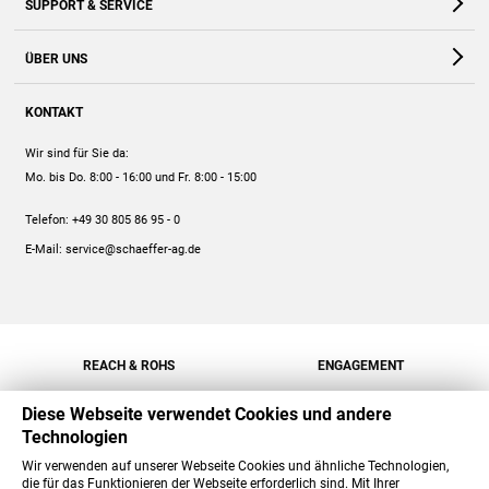
SUPPORT & SERVICE
Webshop
Kontakt
ÜBER UNS
FAQ
Unternehmen
Online-Hilfe
KONTAKT
Historie
Anleitungen
Wir sind für Sie da:
Engagement
Preise
Mo. bis Do. 8:00 - 16:00
und Fr. 8:00 - 15:00
Jobs
Mengenrabatt
Telefon:
+49 30 805 86 95 - 0
Versand
E-Mail:
service@schaeffer-ag.de
REACH & ROHS
ENGAGEMENT
Diese Webseite verwendet Cookies und andere
Technologien
Wir verwenden auf unserer Webseite Cookies und ähnliche Technologien,
die für das Funktionieren der Webseite erforderlich sind. Mit Ihrer