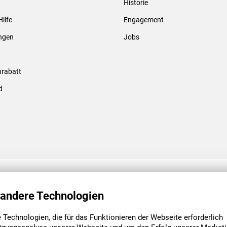
Historie
Gewindebolzen & -hülsen
Hilfe
Engagement
ungen
Jobs
rabatt
d
ENGAGEMENT
UNSERE NIEDE
 andere Technologien
Technologien, die für das Funktionieren der Webseite erforderlich