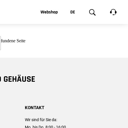
t, was Sie
Webshop
DE
te
Produktgalerie
EN
e
FR
chsen
D GEHÄUSE
KONTAKT
Wir sind für Sie da:
Mo. bis Do. 8:00 - 16:00