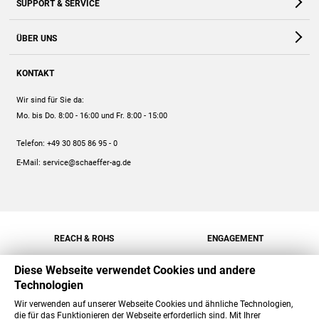
SUPPORT & SERVICE
Webshop
Kontakt
ÜBER UNS
FAQ
Unternehmen
Online-Hilfe
KONTAKT
Historie
Anleitungen
Wir sind für Sie da:
Engagement
Preise
Mo. bis Do. 8:00 - 16:00
und Fr. 8:00 - 15:00
Jobs
Mengenrabatt
Telefon:
+49 30 805 86 95 - 0
Versand
E-Mail:
service@schaeffer-ag.de
REACH & ROHS
ENGAGEMENT
Diese Webseite verwendet Cookies und andere
Technologien
Wir verwenden auf unserer Webseite Cookies und ähnliche Technologien,
die für das Funktionieren der Webseite erforderlich sind. Mit Ihrer