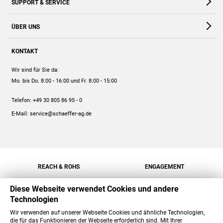
SUPPORT & SERVICE
Webshop
Kontakt
ÜBER UNS
FAQ
Unternehmen
Online-Hilfe
KONTAKT
Historie
Anleitungen
Wir sind für Sie da:
Engagement
Preise
Mo. bis Do. 8:00 - 16:00
und Fr. 8:00 - 15:00
Jobs
Mengenrabatt
Telefon:
+49 30 805 86 95 - 0
Versand
E-Mail:
service@schaeffer-ag.de
REACH & ROHS
ENGAGEMENT
Diese Webseite verwendet Cookies und andere
Technologien
Wir verwenden auf unserer Webseite Cookies und ähnliche Technologien,
die für das Funktionieren der Webseite erforderlich sind. Mit Ihrer