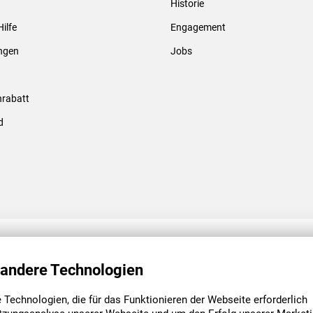
Historie
Gewindebolzen & -hülsen
Hilfe
Engagement
ungen
Jobs
rabatt
d
ENGAGEMENT
UNSERE NIEDE
 andere Technologien
Technologien, die für das Funktionieren der Webseite erforderlich