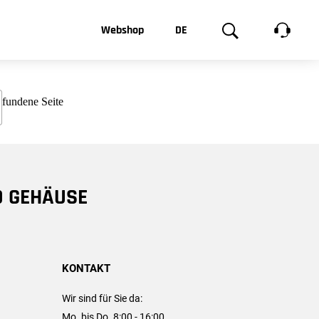
t, was Sie
Webshop
DE
te
Produktgalerie
EN
e
FR
chsen
D GEHÄUSE
KONTAKT
Wir sind für Sie da:
Mo. bis Do. 8:00 - 16:00