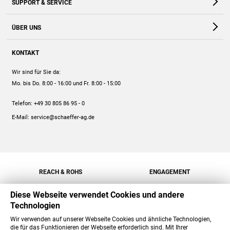
SUPPORT & SERVICE
Webshop
Kontakt
ÜBER UNS
FAQ
Unternehmen
Online-Hilfe
KONTAKT
Historie
Anleitungen
Wir sind für Sie da:
Engagement
Preise
Mo. bis Do. 8:00 - 16:00
und Fr. 8:00 - 15:00
Jobs
Mengenrabatt
Telefon:
+49 30 805 86 95 - 0
Versand
E-Mail:
service@schaeffer-ag.de
REACH & ROHS
ENGAGEMENT
Diese Webseite verwendet Cookies und andere
Technologien
Wir verwenden auf unserer Webseite Cookies und ähnliche Technologien,
die für das Funktionieren der Webseite erforderlich sind. Mit Ihrer