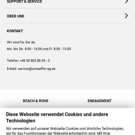
SUPPORT & SERVICE
Webshop
Kontakt
ÜBER UNS
FAQ
Unternehmen
Online-Hilfe
KONTAKT
Historie
Anleitungen
Wir sind für Sie da:
Engagement
Preise
Mo. bis Do. 8:00 - 16:00
und Fr. 8:00 - 15:00
Jobs
Mengenrabatt
Telefon:
+49 30 805 86 95 - 0
Versand
E-Mail:
service@schaeffer-ag.de
REACH & ROHS
ENGAGEMENT
Diese Webseite verwendet Cookies und andere
Technologien
Wir verwenden auf unserer Webseite Cookies und ähnliche Technologien,
die für das Funktionieren der Webseite erforderlich sind. Mit Ihrer