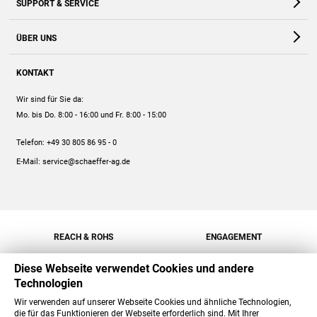
SUPPORT & SERVICE
Webshop
Kontakt
ÜBER UNS
FAQ
Unternehmen
Online-Hilfe
KONTAKT
Historie
Anleitungen
Wir sind für Sie da:
Engagement
Preise
Mo. bis Do. 8:00 - 16:00
und Fr. 8:00 - 15:00
Jobs
Mengenrabatt
Telefon:
+49 30 805 86 95 - 0
Versand
E-Mail:
service@schaeffer-ag.de
REACH & ROHS
ENGAGEMENT
Diese Webseite verwendet Cookies und andere
Technologien
Wir verwenden auf unserer Webseite Cookies und ähnliche Technologien,
die für das Funktionieren der Webseite erforderlich sind. Mit Ihrer