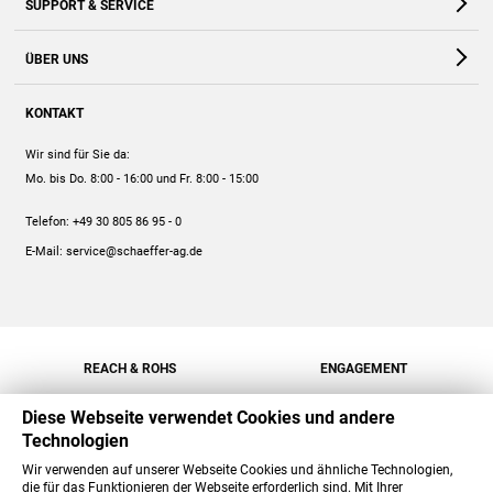
SUPPORT & SERVICE
Webshop
Kontakt
ÜBER UNS
FAQ
Unternehmen
Online-Hilfe
KONTAKT
Historie
Anleitungen
Wir sind für Sie da:
Engagement
Preise
Mo. bis Do. 8:00 - 16:00
und Fr. 8:00 - 15:00
Jobs
Mengenrabatt
Telefon:
+49 30 805 86 95 - 0
Versand
E-Mail:
service@schaeffer-ag.de
REACH & ROHS
ENGAGEMENT
Diese Webseite verwendet Cookies und andere
Technologien
Wir verwenden auf unserer Webseite Cookies und ähnliche Technologien,
die für das Funktionieren der Webseite erforderlich sind. Mit Ihrer