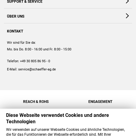
SUPPORT & SERVICE
Webshop
Kontakt
ÜBER UNS
FAQ
Unternehmen
Online-Hilfe
KONTAKT
Historie
Anleitungen
Wir sind für Sie da:
Engagement
Preise
Mo. bis Do. 8:00 - 16:00
und Fr. 8:00 - 15:00
Jobs
Mengenrabatt
Telefon:
+49 30 805 86 95 - 0
Versand
E-Mail:
service@schaeffer-ag.de
REACH & ROHS
ENGAGEMENT
Diese Webseite verwendet Cookies und andere
Technologien
Wir verwenden auf unserer Webseite Cookies und ähnliche Technologien,
die für das Funktionieren der Webseite erforderlich sind. Mit Ihrer