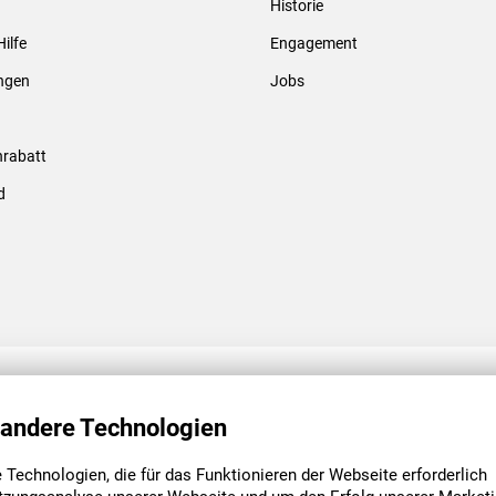
Historie
Gewindebolzen & -hülsen
Hilfe
Engagement
ungen
Jobs
rabatt
d
ENGAGEMENT
UNSERE NIEDE
 andere Technologien
Technologien, die für das Funktionieren der Webseite erforderlich