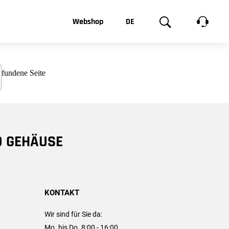
t, was Sie
Webshop
DE
te
Produktgalerie
EN
e
FR
chsen
D GEHÄUSE
KONTAKT
Wir sind für Sie da:
Mo. bis Do. 8:00 - 16:00