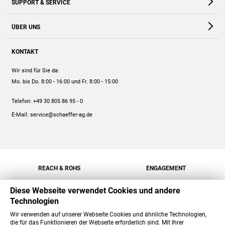
SUPPORT & SERVICE
Webshop
Kontakt
ÜBER UNS
FAQ
Unternehmen
Online-Hilfe
KONTAKT
Historie
Anleitungen
Wir sind für Sie da:
Engagement
Preise
Mo. bis Do. 8:00 - 16:00
und Fr. 8:00 - 15:00
Jobs
Mengenrabatt
Telefon:
+49 30 805 86 95 - 0
Versand
E-Mail:
service@schaeffer-ag.de
REACH & ROHS
ENGAGEMENT
Diese Webseite verwendet Cookies und andere
Technologien
Wir verwenden auf unserer Webseite Cookies und ähnliche Technologien,
die für das Funktionieren der Webseite erforderlich sind. Mit Ihrer