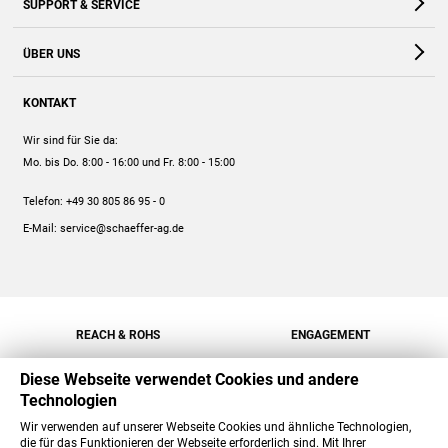
SUPPORT & SERVICE
Webshop
Kontakt
ÜBER UNS
FAQ
Unternehmen
Online-Hilfe
KONTAKT
Historie
Anleitungen
Wir sind für Sie da:
Engagement
Preise
Mo. bis Do. 8:00 - 16:00
und Fr. 8:00 - 15:00
Jobs
Mengenrabatt
Telefon:
+49 30 805 86 95 - 0
Versand
E-Mail:
service@schaeffer-ag.de
REACH & ROHS
ENGAGEMENT
Diese Webseite verwendet Cookies und andere
Technologien
Wir verwenden auf unserer Webseite Cookies und ähnliche Technologien,
die für das Funktionieren der Webseite erforderlich sind. Mit Ihrer