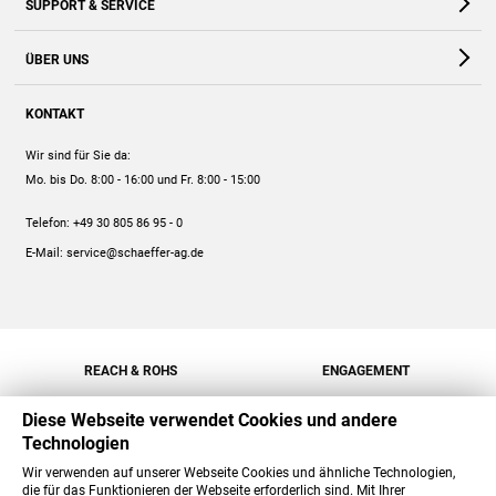
SUPPORT & SERVICE
Webshop
Kontakt
ÜBER UNS
FAQ
Unternehmen
Online-Hilfe
KONTAKT
Historie
Anleitungen
Wir sind für Sie da:
Engagement
Preise
Mo. bis Do. 8:00 - 16:00
und Fr. 8:00 - 15:00
Jobs
Mengenrabatt
Telefon:
+49 30 805 86 95 - 0
Versand
E-Mail:
service@schaeffer-ag.de
REACH & ROHS
ENGAGEMENT
Diese Webseite verwendet Cookies und andere
Technologien
Wir verwenden auf unserer Webseite Cookies und ähnliche Technologien,
die für das Funktionieren der Webseite erforderlich sind. Mit Ihrer