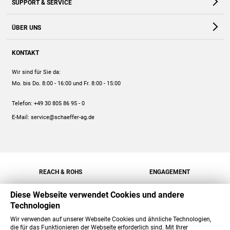
SUPPORT & SERVICE
Webshop
Kontakt
ÜBER UNS
FAQ
Unternehmen
Online-Hilfe
KONTAKT
Historie
Anleitungen
Wir sind für Sie da:
Engagement
Preise
Mo. bis Do. 8:00 - 16:00
und Fr. 8:00 - 15:00
Jobs
Mengenrabatt
Telefon:
+49 30 805 86 95 - 0
Versand
E-Mail:
service@schaeffer-ag.de
REACH & ROHS
ENGAGEMENT
Diese Webseite verwendet Cookies und andere
Technologien
Wir verwenden auf unserer Webseite Cookies und ähnliche Technologien,
die für das Funktionieren der Webseite erforderlich sind. Mit Ihrer