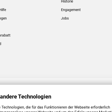
Historie
Gewindebolzen & -hülsen
Hilfe
Engagement
ungen
Jobs
rabatt
d
ENGAGEMENT
UNSERE NIEDE
 andere Technologien
Technologien, die für das Funktionieren der Webseite erforderlich