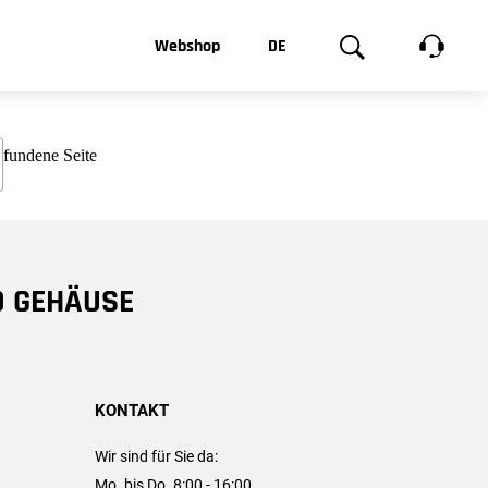
t, was Sie
Webshop
DE
te
Produktgalerie
EN
e
FR
chsen
D GEHÄUSE
KONTAKT
Wir sind für Sie da:
Mo. bis Do. 8:00 - 16:00