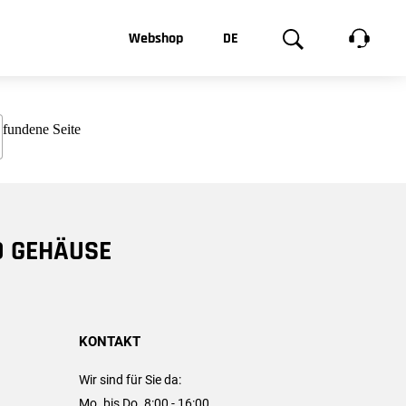
t, was Sie
Webshop
DE
te
Produktgalerie
EN
e
FR
chsen
D GEHÄUSE
KONTAKT
Wir sind für Sie da:
Mo. bis Do. 8:00 - 16:00