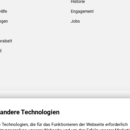
Historie
Gewindebolzen & -hülsen
Hilfe
Engagement
ungen
Jobs
rabatt
d
ENGAGEMENT
UNSERE NIEDE
 andere Technologien
Technologien, die für das Funktionieren der Webseite erforderlich