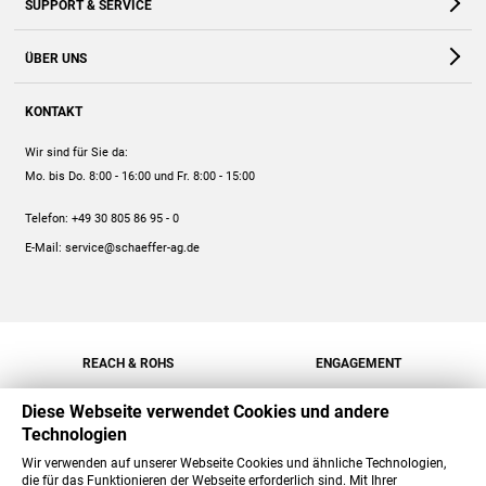
SUPPORT & SERVICE
Webshop
Kontakt
ÜBER UNS
FAQ
Unternehmen
Online-Hilfe
KONTAKT
Historie
Anleitungen
Wir sind für Sie da:
Engagement
Preise
Mo. bis Do. 8:00 - 16:00
und Fr. 8:00 - 15:00
Jobs
Mengenrabatt
Telefon:
+49 30 805 86 95 - 0
Versand
E-Mail:
service@schaeffer-ag.de
REACH & ROHS
ENGAGEMENT
Diese Webseite verwendet Cookies und andere
Technologien
Wir verwenden auf unserer Webseite Cookies und ähnliche Technologien,
die für das Funktionieren der Webseite erforderlich sind. Mit Ihrer