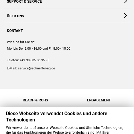
SUPPORT & SERVICE
Webshop
Kontakt
ÜBER UNS
FAQ
Unternehmen
Online-Hilfe
KONTAKT
Historie
Anleitungen
Wir sind für Sie da:
Engagement
Preise
Mo. bis Do. 8:00 - 16:00
und Fr. 8:00 - 15:00
Jobs
Mengenrabatt
Telefon:
+49 30 805 86 95 - 0
Versand
E-Mail:
service@schaeffer-ag.de
REACH & ROHS
ENGAGEMENT
Diese Webseite verwendet Cookies und andere
Technologien
Wir verwenden auf unserer Webseite Cookies und ähnliche Technologien,
die für das Funktionieren der Webseite erforderlich sind. Mit Ihrer