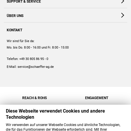
SUPPORT & SERVICE
Webshop
Kontakt
ÜBER UNS
FAQ
Unternehmen
Online-Hilfe
KONTAKT
Historie
Anleitungen
Wir sind für Sie da:
Engagement
Preise
Mo. bis Do. 8:00 - 16:00
und Fr. 8:00 - 15:00
Jobs
Mengenrabatt
Telefon:
+49 30 805 86 95 - 0
Versand
E-Mail:
service@schaeffer-ag.de
REACH & ROHS
ENGAGEMENT
Diese Webseite verwendet Cookies und andere
Technologien
Wir verwenden auf unserer Webseite Cookies und ähnliche Technologien,
die für das Funktionieren der Webseite erforderlich sind. Mit Ihrer