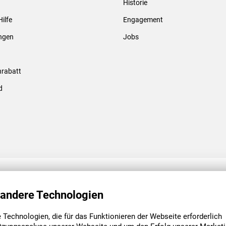
Historie
Gewindebolzen & -hülsen
Hilfe
Engagement
ungen
Jobs
rabatt
d
ENGAGEMENT
UNSERE NIEDE
 andere Technologien
Technologien, die für das Funktionieren der Webseite erforderlich