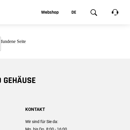
t, was Sie
Webshop
DE
te
Produktgalerie
EN
e
FR
chsen
D GEHÄUSE
KONTAKT
Wir sind für Sie da:
Mo. bis Do. 8:00 - 16:00