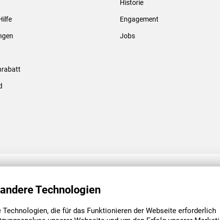
Historie
Gewindebolzen & -hülsen
Hilfe
Engagement
ungen
Jobs
rabatt
d
ENGAGEMENT
UNSERE NIEDE
 andere Technologien
Technologien, die für das Funktionieren der Webseite erforderlich