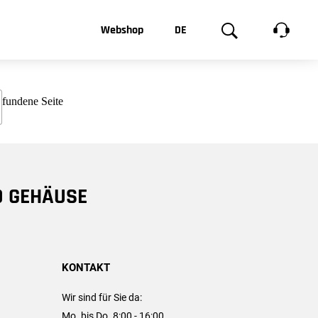
t, was Sie
Webshop
DE
te
Produktgalerie
EN
e
FR
chsen
D GEHÄUSE
KONTAKT
Wir sind für Sie da:
Mo. bis Do. 8:00 - 16:00