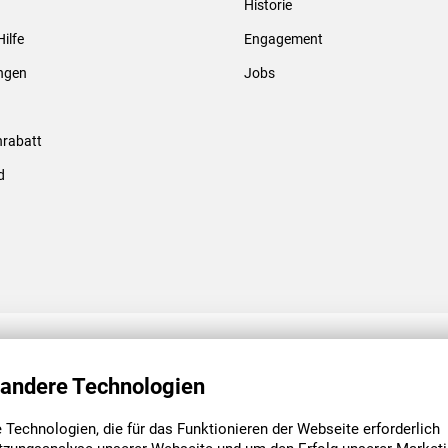
Historie
Gewindebolzen & -hülsen
Hilfe
Engagement
ungen
Jobs
rabatt
d
ENGAGEMENT
UNSERE NIEDE
 andere Technologien
Technologien, die für das Funktionieren der Webseite erforderlich