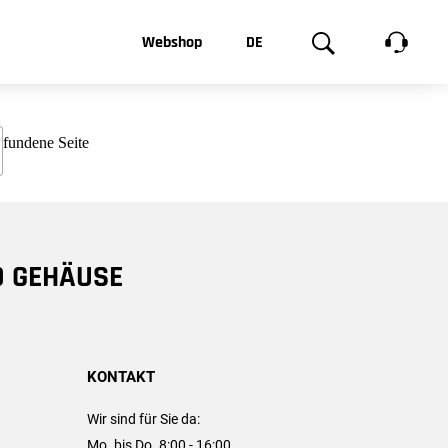
t, was Sie
Webshop
DE
te
Produktgalerie
EN
e
FR
chsen
D GEHÄUSE
KONTAKT
Wir sind für Sie da:
Mo. bis Do. 8:00 - 16:00