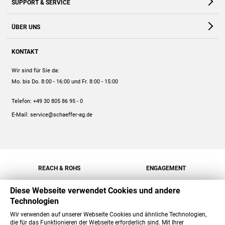
SUPPORT & SERVICE
Webshop
Kontakt
ÜBER UNS
FAQ
Unternehmen
Online-Hilfe
KONTAKT
Historie
Anleitungen
Wir sind für Sie da:
Engagement
Preise
Mo. bis Do. 8:00 - 16:00
und Fr. 8:00 - 15:00
Jobs
Mengenrabatt
Telefon:
+49 30 805 86 95 - 0
Versand
E-Mail:
service@schaeffer-ag.de
REACH & ROHS
ENGAGEMENT
Diese Webseite verwendet Cookies und andere
Technologien
Wir verwenden auf unserer Webseite Cookies und ähnliche Technologien,
die für das Funktionieren der Webseite erforderlich sind. Mit Ihrer