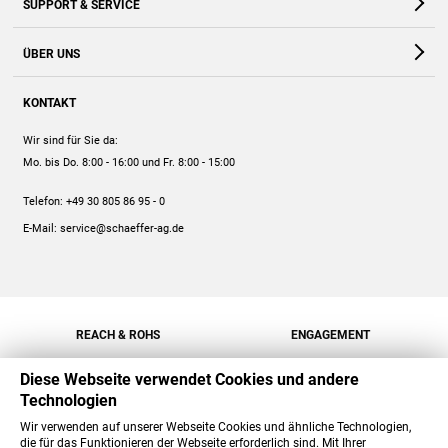
SUPPORT & SERVICE
Webshop
Kontakt
ÜBER UNS
FAQ
Unternehmen
Online-Hilfe
KONTAKT
Historie
Anleitungen
Wir sind für Sie da:
Engagement
Preise
Mo. bis Do. 8:00 - 16:00
und Fr. 8:00 - 15:00
Jobs
Mengenrabatt
Telefon:
+49 30 805 86 95 - 0
Versand
E-Mail:
service@schaeffer-ag.de
REACH & ROHS
ENGAGEMENT
Diese Webseite verwendet Cookies und andere
Technologien
Wir verwenden auf unserer Webseite Cookies und ähnliche Technologien,
die für das Funktionieren der Webseite erforderlich sind. Mit Ihrer