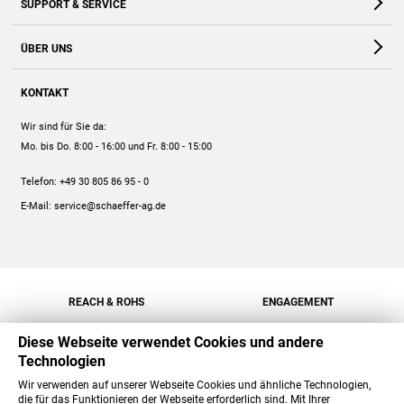
SUPPORT & SERVICE
Webshop
Kontakt
ÜBER UNS
FAQ
Unternehmen
Online-Hilfe
KONTAKT
Historie
Anleitungen
Wir sind für Sie da:
Engagement
Preise
Mo. bis Do. 8:00 - 16:00
und Fr. 8:00 - 15:00
Jobs
Mengenrabatt
Telefon:
+49 30 805 86 95 - 0
Versand
E-Mail:
service@schaeffer-ag.de
REACH & ROHS
ENGAGEMENT
Diese Webseite verwendet Cookies und andere
Technologien
Wir verwenden auf unserer Webseite Cookies und ähnliche Technologien,
die für das Funktionieren der Webseite erforderlich sind. Mit Ihrer