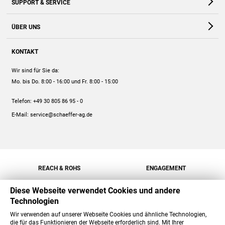
SUPPORT & SERVICE
Webshop
Kontakt
ÜBER UNS
FAQ
Unternehmen
Online-Hilfe
KONTAKT
Historie
Anleitungen
Wir sind für Sie da:
Engagement
Preise
Mo. bis Do. 8:00 - 16:00
und Fr. 8:00 - 15:00
Jobs
Mengenrabatt
Telefon:
+49 30 805 86 95 - 0
Versand
E-Mail:
service@schaeffer-ag.de
REACH & ROHS
ENGAGEMENT
Diese Webseite verwendet Cookies und andere
Technologien
Wir verwenden auf unserer Webseite Cookies und ähnliche Technologien,
die für das Funktionieren der Webseite erforderlich sind. Mit Ihrer