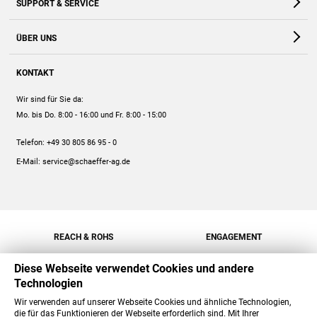
SUPPORT & SERVICE
Webshop
Kontakt
ÜBER UNS
FAQ
Unternehmen
Online-Hilfe
KONTAKT
Historie
Anleitungen
Wir sind für Sie da:
Engagement
Preise
Mo. bis Do. 8:00 - 16:00
und Fr. 8:00 - 15:00
Jobs
Mengenrabatt
Telefon:
+49 30 805 86 95 - 0
Versand
E-Mail:
service@schaeffer-ag.de
REACH & ROHS
ENGAGEMENT
Diese Webseite verwendet Cookies und andere
Technologien
Wir verwenden auf unserer Webseite Cookies und ähnliche Technologien,
die für das Funktionieren der Webseite erforderlich sind. Mit Ihrer