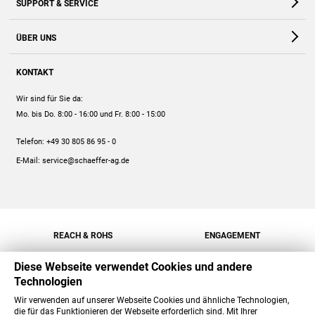
SUPPORT & SERVICE
Webshop
Kontakt
ÜBER UNS
FAQ
Unternehmen
Online-Hilfe
KONTAKT
Historie
Anleitungen
Wir sind für Sie da:
Engagement
Preise
Mo. bis Do. 8:00 - 16:00
und Fr. 8:00 - 15:00
Jobs
Mengenrabatt
Telefon:
+49 30 805 86 95 - 0
Versand
E-Mail:
service@schaeffer-ag.de
REACH & ROHS
ENGAGEMENT
Diese Webseite verwendet Cookies und andere
Technologien
Wir verwenden auf unserer Webseite Cookies und ähnliche Technologien,
die für das Funktionieren der Webseite erforderlich sind. Mit Ihrer